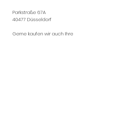
Parkstraße 67A
40477 Düsseldorf
Gerne kaufen wir auch Ihre
Designklassiker an!
Rufen Sie uns an: 0178 63 33 077
Newsletter Abonnieren