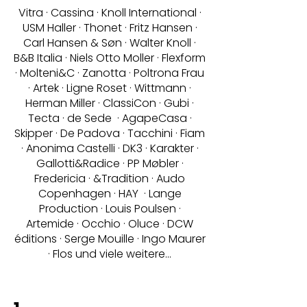
Vitra · Cassina · Knoll International ·
USM Haller · Thonet · Fritz Hansen ·
Carl Hansen & Søn · Walter Knoll ·
B&B Italia · Niels Otto Moller · Flexform
· Molteni&C · Zanotta · Poltrona Frau
· Artek · Ligne Roset · Wittmann ·
Herman Miller · ClassiCon · Gubi ·
Tecta · de Sede · AgapeCasa ·
Skipper · De Padova · Tacchini · Fiam
·
Anonima Castelli
· DK3 · Karakter ·
Gallotti&Radice · PP Møbler ·
Fredericia · &Tradition · Audo
Copenhagen · HAY · Lange
Production · Louis Poulsen ·
Artemide · Occhio · Oluce · DCW
éditions · Serge Mouille · Ingo Maurer
· Flos und viele weitere...