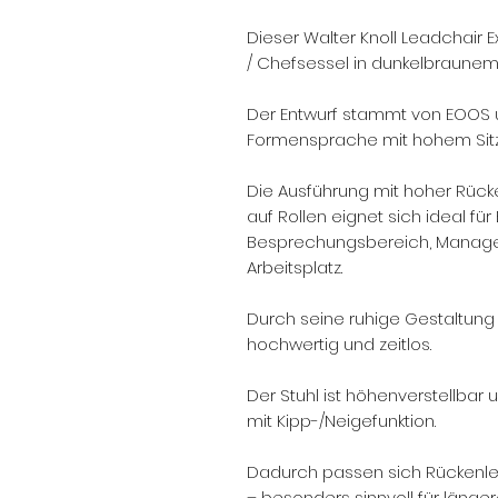
Dieser Walter Knoll Leadchair E
/ Chefsessel in dunkelbraunem
Der Entwurf stammt von EOOS u
Formensprache mit hohem Sitzk
Die Ausführung mit hoher Rück
auf Rollen eignet sich ideal für
Besprechungsbereich, Managem
Arbeitsplatz.
Durch seine ruhige Gestaltung 
hochwertig und zeitlos.
Der Stuhl ist höhenverstellba
mit Kipp-/Neigefunktion.
Dadurch passen sich Rückenle
– besonders sinnvoll für länge