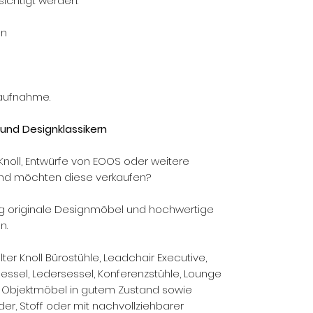
ichtigt werden.
ln
taufnahme.
 und Designklassikern
Knoll, Entwürfe von EOOS oder weitere
und möchten diese verkaufen?
g originale Designmöbel und hochwertige
n.
er Knoll Bürostühle, Leadchair Executive,
sel, Ledersessel, Konferenzstühle, Lounge
e Objektmöbel in gutem Zustand sowie
r, Stoff oder mit nachvollziehbarer