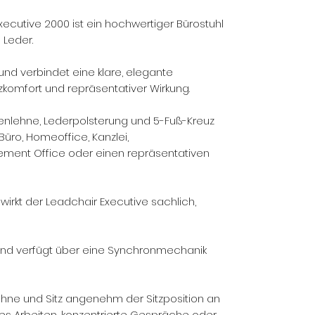
xecutive 2000 ist ein hochwertiger Bürostuhl
 Leder.
nd verbindet eine klare, elegante
omfort und repräsentativer Wirkung.
enlehne, Lederpolsterung und 5-Fuß-Kreuz
 Büro, Homeoffice, Kanzlei,
ent Office oder einen repräsentativen
wirkt der Leadchair Executive sachlich,
r und verfügt über eine Synchronmechanik
hne und Sitz angenehm der Sitzposition an
res Arbeiten, konzentrierte Gespräche oder