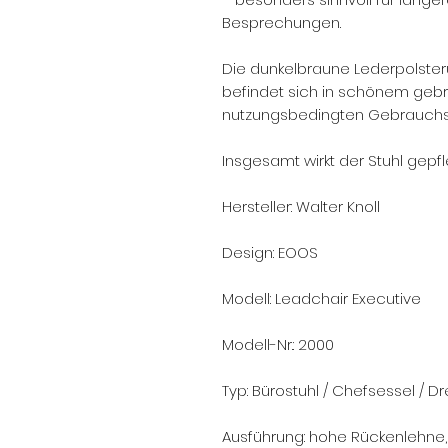
Besprechungen.
Die dunkelbraune Lederpolster
befindet sich in schönem gebr
nutzungsbedingten Gebrauchs
Insgesamt wirkt der Stuhl gepfl
Hersteller: Walter Knoll
Design: EOOS
Modell: Leadchair Executive
Modell-Nr.: 2000
Typ: Bürostuhl / Chefsessel / Dr
Ausführung: hohe Rückenlehne,