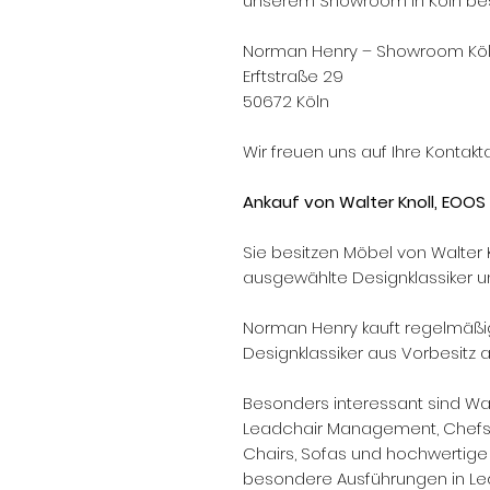
unserem Showroom in Köln bes
Norman Henry – Showroom Kö
Erftstraße 29
50672 Köln
Wir freuen uns auf Ihre Kontak
Ankauf von Walter Knoll, EOOS
Sie besitzen Möbel von Walter 
ausgewählte Designklassiker 
Norman Henry kauft regelmäßi
Designklassiker aus Vorbesitz a
Besonders interessant sind Walt
Leadchair Management, Chefses
Chairs, Sofas und hochwertig
besondere Ausführungen in Lede