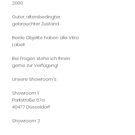
2000
Guter, altersbedingter,
gebrauchter Zustand
Beide Objekte haben alle Vitra
Label!
Bei Fragen stehe ich Ihnen
gerne zur Verfügung!
Unsere Showroom's :
Showroom 1
Parkstraße 67a
40477 Düsseldorf
Showroom 2
Ludwig-Wolker-Strasse 1
40477 Düssedorf