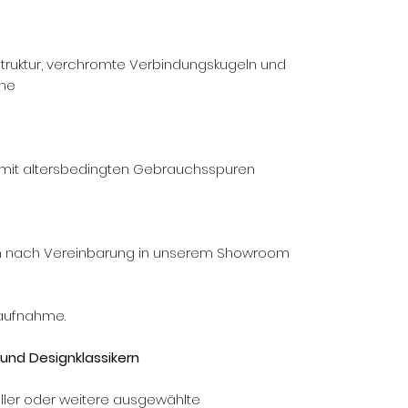
struktur, verchromte Verbindungskugeln und
che
 mit altersbedingten Gebrauchsspuren
nn nach Vereinbarung in unserem Showroom
taufnahme.
und Designklassikern
ller oder weitere ausgewählte