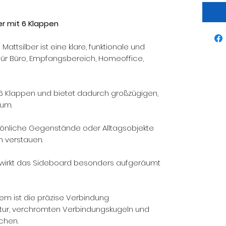
er mit 6 Klappen
attsilber ist eine klare, funktionale und
ür Büro, Empfangsbereich, Homeoffice,
 6 Klappen und bietet dadurch großzügigen,
um.
rsönliche Gegenstände oder Alltagsobjekte
h verstauen.
 wirkt das Sideboard besonders aufgeräumt
tem ist die präzise Verbindung
ktur, verchromten Verbindungskugeln und
chen.