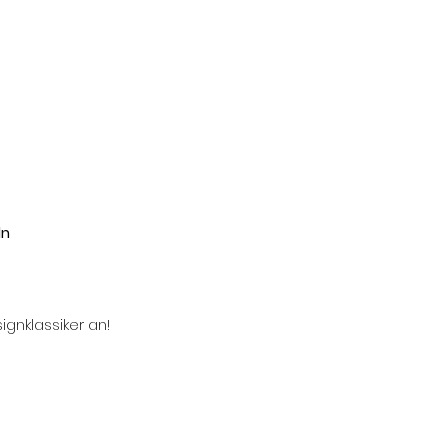
ln
ignklassiker an!