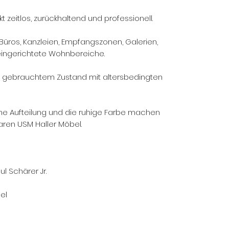
kt zeitlos, zurückhaltend und professionell.
Büros, Kanzleien, Empfangszonen, Galerien,
ingerichtete Wohnbereiche.
n gebrauchtem Zustand mit altersbedingten
ene Aufteilung und die ruhige Farbe machen
aren USM Haller Möbel.
ul Schärer Jr.
el