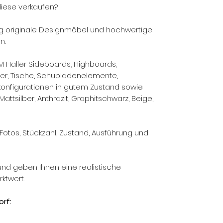
iese verkaufen?
g originale Designmöbel und hochwertige
n.
M Haller Sideboards, Highboards,
ner, Tische, Schubladenelemente,
nfigurationen in gutem Zustand sowie
attsilber, Anthrazit, Graphitschwarz, Beige,
Fotos, Stückzahl, Zustand, Ausführung und
und geben Ihnen eine realistische
ktwert.
orf: