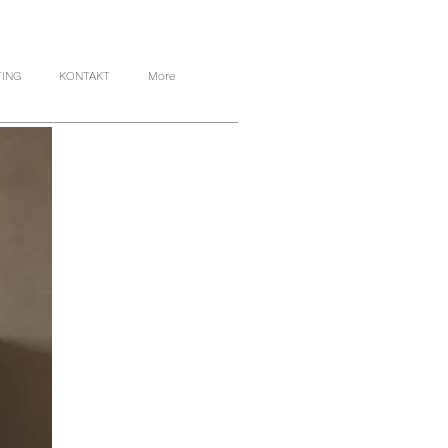
TING
KONTAKT
More