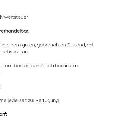
ehrwertsteuer
 verhandelbar.
h in einem guten, gebrauchten Zustand, mit
auchsspuren.
ner am besten persönlich bei uns im
.
h!
rne jederzeit zur Verfügung!
rf: