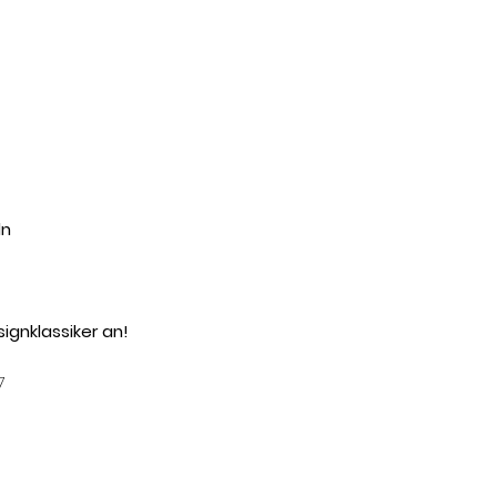
ln
ignklassiker an!
7