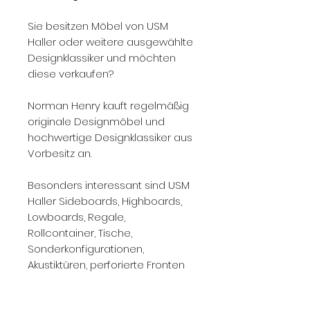
Sie besitzen Möbel von USM
Haller oder weitere ausgewählte
Designklassiker und möchten
diese verkaufen?
Norman Henry kauft regelmäßig
originale Designmöbel und
hochwertige Designklassiker aus
Vorbesitz an.
Besonders interessant sind USM
Haller Sideboards, Highboards,
Lowboards, Regale,
Rollcontainer, Tische,
Sonderkonfigurationen,
Akustiktüren, perforierte Fronten
und besondere USM Haller
Ausführungen in gutem Zustand