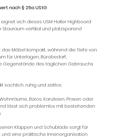
euert nach § 25a UStG
 eignet sich dieses USM Haller Highboard
 Stauraum vertikal und platzsparend
t das Möbel kompakt, während die Tiefe von
m für Unterlagen, Bürobedarf,
e Gegenstände des täglichen Gebrauchs
t sachlich, ruhig und zeitlos.
 Wohnräume, Büros, Kanzleien, Praxen oder
nd lässt sich problemlos mit bestehenden
.
senen Klappen und Schublade sorgt für
 und eine praktische Innenorganisation.