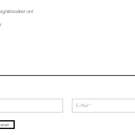
ignklassiker an!
7
ieren