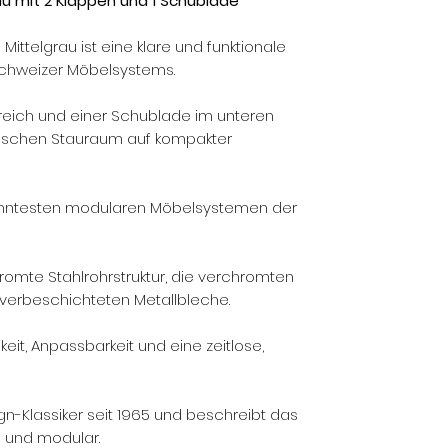
au mit 2 Klappen und 1 Schublade
Mittelgrau ist eine klare und funktionale
Schweizer Möbelsystems.
reich und einer Schublade im unteren
tischen Stauraum auf kompakter
anntesten modularen Möbelsystemen der
hromte Stahlrohrstruktur, die verchromten
verbeschichteten Metallbleche.
eit, Anpassbarkeit und eine zeitlose,
ign-Klassiker seit 1965 und beschreibt das
ig und modular.