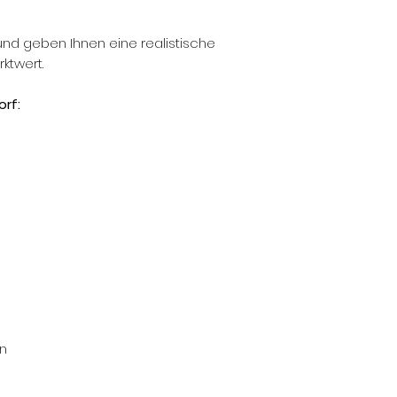
und geben Ihnen eine realistische
ktwert.
rf:
n