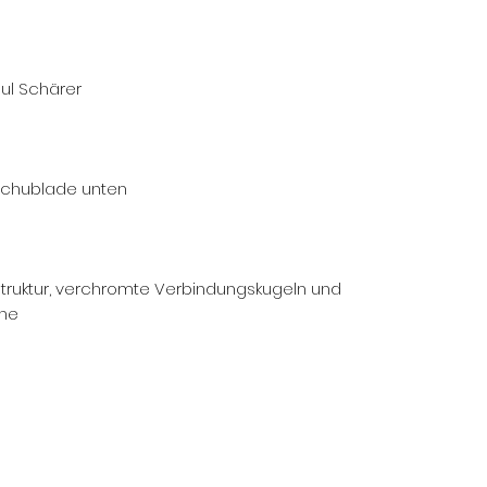
aul Schärer
 Schublade unten
struktur, verchromte Verbindungskugeln und
che