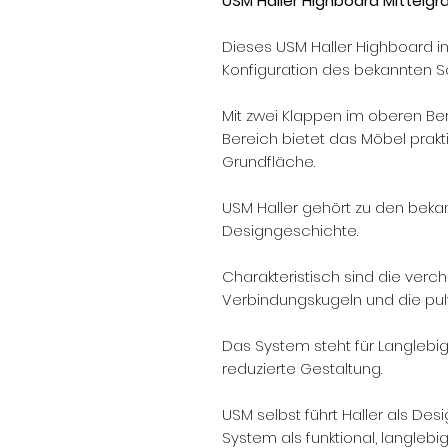
USM Haller Highboard Mittelgr
Dieses USM Haller Highboard in 
Konfiguration des bekannten 
Mit zwei Klappen im oberen Be
Bereich bietet das Möbel prak
Grundfläche.
USM Haller gehört zu den bek
Designgeschichte.
Charakteristisch sind die verc
Verbindungskugeln und die pul
Das System steht für Langlebigk
reduzierte Gestaltung.
USM selbst führt Haller als Des
System als funktional, langleb