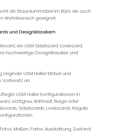
wohl als Stauraummöbel im Büro als auch
im Wohnbereich geeignet.
rds und Designklassikern
ghboard, ein USM Sideboard, Lowboard,
ere hochwertige Designklassiker und
 originale USM Haller Möbel und
Vorbesitz an.
flegte USM Haller Konfigurationen in
hwarz, Lichtgrau, Anthrazit, Beige oder
boards, Sideboards, Lowboards, Regale
nfigurationen.
 Fotos, Maßen, Farbe, Ausstattung, Zustand