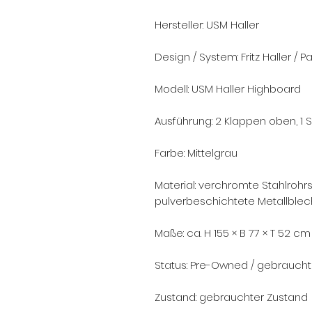
Hersteller: USM Haller
Design / System: Fritz Haller / P
Modell: USM Haller Highboard
Ausführung: 2 Klappen oben, 1
Farbe: Mittelgrau
Material: verchromte Stahlrohr
pulverbeschichtete Metallble
Maße: ca. H 155 × B 77 × T 52 cm
Status: Pre-Owned / gebraucht
Zustand: gebrauchter Zustand