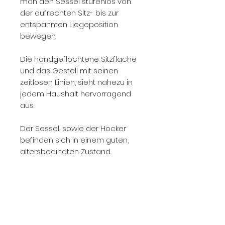
man den Sessel stufenlos von
der aufrechten Sitz- bis zur
entspannten Liegeposition
bewegen.
Die handgeflochtene Sitzfläche
und das Gestell mit seinen
zeitlosen Linien, sieht nahezu in
jedem Haushalt hervorragend
aus.
Der Sessel, sowie der Hocker
befinden sich in einem guten,
altersbedingten Zustand.
Besichtigen Sie den Sessel am
besten persönlich bei uns im
Showroom in Düsseldorf.