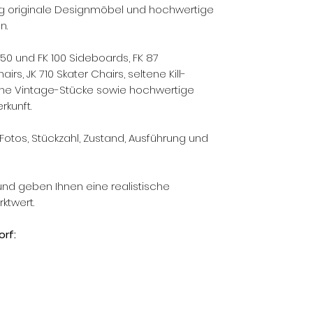
g originale Designmöbel und hochwertige
n.
150 und FK 100 Sideboards, FK 87
rs, JK 710 Skater Chairs, seltene Kill-
rühe Vintage-Stücke sowie hochwertige
rkunft.
Fotos, Stückzahl, Zustand, Ausführung und
und geben Ihnen eine realistische
ktwert.
rf: