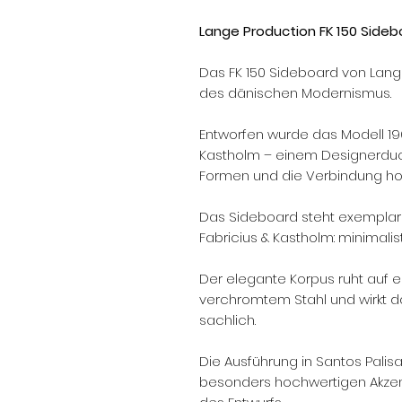
Lange Production FK 150 Sideb
Das FK 150 Sideboard von Lange 
des dänischen Modernismus.
Entworfen wurde das Modell 19
Kastholm – einem Designerduo, 
Formen und die Verbindung hoch
Das Sideboard steht exemplari
Fabricius & Kastholm: minimalist
Der elegante Korpus ruht auf e
verchromtem Stahl und wirkt da
sachlich.
Die Ausführung in Santos Palis
besonders hochwertigen Akzent