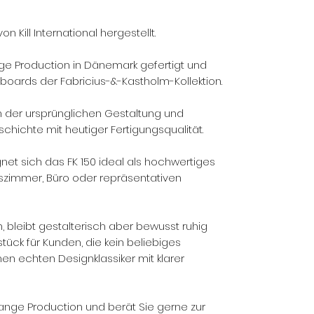
n Kill International hergestellt.
nge Production in Dänemark gefertigt und
boards der Fabricius-&-Kastholm-Kollektion.
an der ursprünglichen Gestaltung und
chichte mit heutiger Fertigungsqualität.
gnet sich das FK 150 ideal als hochwertiges
szimmer, Büro oder repräsentativen
, bleibt gestalterisch aber bewusst ruhig
tück für Kunden, die kein beliebiges
n echten Designklassiker mit klarer
ange Production und berät Sie gerne zur