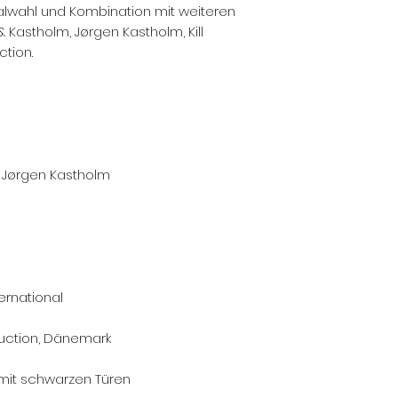
alwahl und Kombination mit weiteren
& Kastholm, Jørgen Kastholm, Kill
ction.
d Jørgen Kastholm
ternational
duction, Dänemark
 mit schwarzen Türen