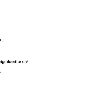
ln
ignklassiker an!
7