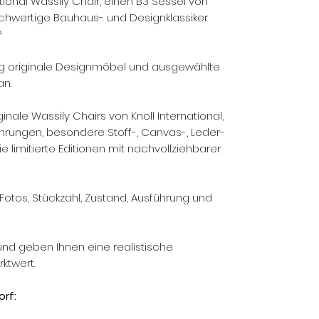
ational Wassily Chair, einen B3 Sessel von
chwertige Bauhaus- und Designklassiker
?
g originale Designmöbel und ausgewählte
an.
inale Wassily Chairs von Knoll International,
hrungen, besondere Stoff-, Canvas-, Leder-
 limitierte Editionen mit nachvollziehbarer
Fotos, Stückzahl, Zustand, Ausführung und
und geben Ihnen eine realistische
ktwert.
rf: