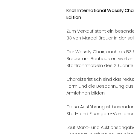
Knoll International Wassily Cha
Edition
Zum Verkauf steht ein besonder
B3 von Marcel Breuer in der se
Der Wassily Chair, auch als B3
Breuer am Bauhaus entworfen u
Stahlrohrmöbeln des 20. Jahrhu
Charakteristisch sind das reduzi
Form und die Bespannung aus R
Armlehnen bilden.
Diese Ausführung ist besonders 
Stoff- und Eisengarn-Versionen
Laut Markt- und Auktionsangab