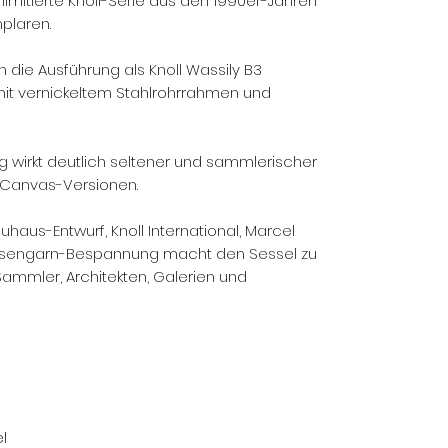
imitierte Knoll-Serie aus den 1990er-Jahren
plaren.
die Ausführung als Knoll Wassily B3
s mit vernickeltem Stahlrohrrahmen und
g wirkt deutlich seltener und sammlerischer
 Canvas-Versionen.
aus-Entwurf, Knoll International, Marcel
 Eisengarn-Bespannung macht den Sessel zu
ammler, Architekten, Galerien und
l