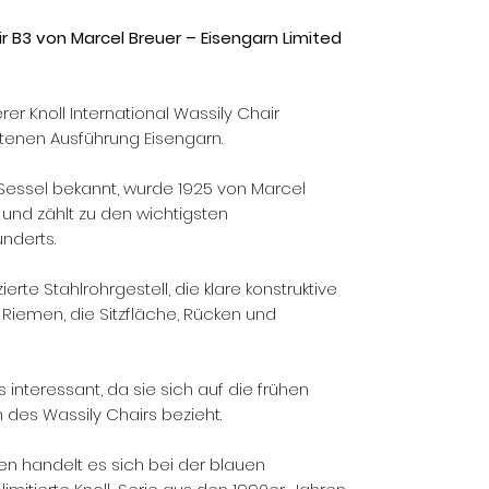
ir B3 von Marcel Breuer – Eisengarn Limited
er Knoll International Wassily Chair
ltenen Ausführung Eisengarn.
 Sessel bekannt, wurde 1925 von Marcel
nd zählt zu den wichtigsten
nderts.
erte Stahlrohrgestell, die klare konstruktive
iemen, die Sitzfläche, Rücken und
interessant, da sie sich auf die frühen
 des Wassily Chairs bezieht.
en handelt es sich bei der blauen