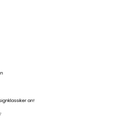
ln
ignklassiker an!
7