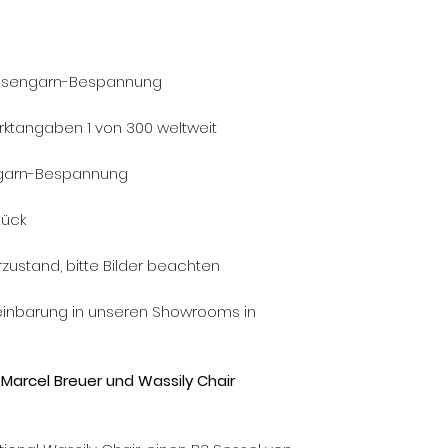
 Eisengarn-Bespannung
Marktangaben 1 von 300 weltweit
sengarn-Bespannung
tück
ustand, bitte Bilder beachten
reinbarung in unseren Showrooms in
, Marcel Breuer und Wassily Chair