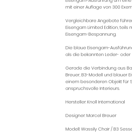
Eisengarn-Ausführung um eine l
mit einer Auflage von 300 Exem
Vergleichbare Angebote führen 
Eisengarn Limited Edition, teil
Eisengarn-Bespannung.
Die blaue Eisengarn-Ausführun
als die bekannten Leder- oder
Gerade die Verbindung aus Bauh
Breuer, B3-Modell und blauer
einem besonderen Objekt für S
anspruchsvolle Interieurs.
Hersteller: Knoll International
Designer: Marcel Breuer
Modell: Wassily Chair / B3 Sesse