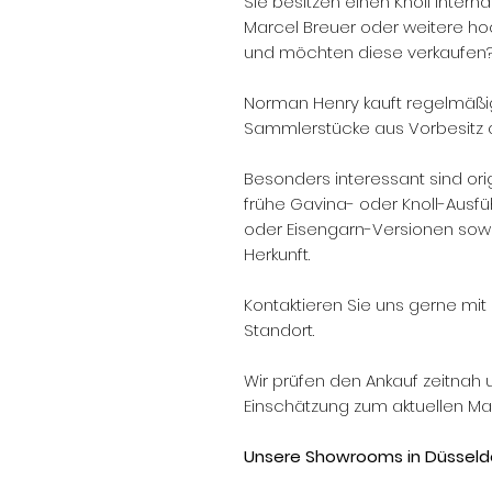
Sie besitzen einen Knoll Intern
Marcel Breuer oder weitere ho
und möchten diese verkaufen
Norman Henry kauft regelmäßi
Sammlerstücke aus Vorbesitz 
Besonders interessant sind orig
frühe Gavina- oder Knoll-Ausfü
oder Eisengarn-Versionen sowie
Herkunft.
Kontaktieren Sie uns gerne mit 
Standort.
Wir prüfen den Ankauf zeitnah 
Einschätzung zum aktuellen Mar
Unsere Showrooms in Düsseldo