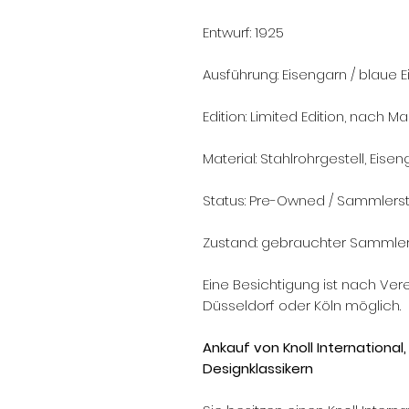
Entwurf: 1925
Ausführung: Eisengarn / blaue
Edition: Limited Edition, nach 
Material: Stahlrohrgestell, Ei
Status: Pre-Owned / Sammlers
Zustand: gebrauchter Sammlerz
Eine Besichtigung ist nach Ve
Düsseldorf oder Köln möglich.
Ankauf von Knoll International
Designklassikern