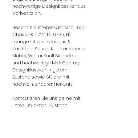
hochwertige Designklassiker aus
Vorbesitz an.
Besonders interessant sind Tulip
Chairs, FK 6727, FK 6725, FK
Lounge Chairs, Fabricius &
Kastholm Sessel, Kill International
Möbel, Walter Knoll Sitzmöbel
und hochwertige Mid-Century
Designklassiker in gutem
Zustand sowie Stücke mit
nachvollziehbarer Herkunft.
Kontaktieren Sie uns gerne mit
Fotos, Stückzahl, Zustand,
Ausführung und Standort.
Wir prüfen den Ankauf zeitnah
und geben Ihnen eine