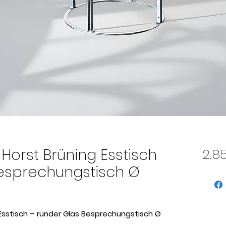
l Horst Brüning Esstisch
2.8
Besprechungstisch Ø
g Esstisch – runder Glas Besprechungstisch Ø