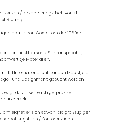
r Esstisch / Besprechungstisch von Kill
rst Brüning.
htigen deutschen Gestaltern der 1960er-
 klare, architektonische Formensprache,
hochwertige Materialien.
 Kill International entstanden Möbel, die
ntage- und Designmarkt gesucht werden.
zeugt durch seine ruhige, präzise
e Nutzbarkeit.
 cm eignet er sich sowohl als großzügiger
 Besprechungstisch / Konferenztisch.