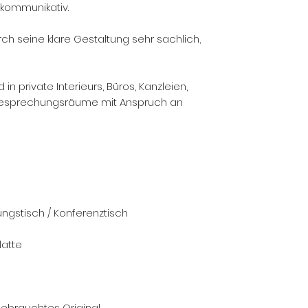
 kommunikativ.
urch seine klare Gestaltung sehr sachlich,
n private Interieurs, Büros, Kanzleien,
esprechungsräume mit Anspruch an
ungstisch / Konferenztisch
latte
gebrauchtes Original