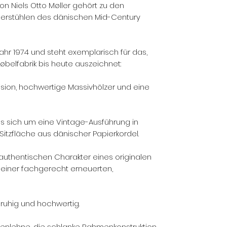
 von Niels Otto Møller gehört zu den
erstühlen des dänischen Mid-Century
hr 1974 und steht exemplarisch für das,
Møbelfabrik bis heute auszeichnet:
zision, hochwertige Massivhölzer und eine
s sich um eine Vintage-Ausführung in
Sitzfläche aus dänischer Papierkordel.
authentischen Charakter eines originalen
t einer fachgerecht erneuerten,
ruhig und hochwertig.
enlehne, die schlanke Rahmenkonstruktion