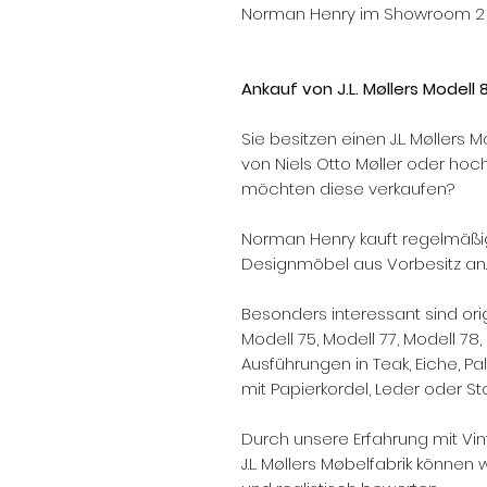
Norman Henry im Showroom 2 i
Ankauf von J.L. Møllers Modell 
Sie besitzen einen J.L. Møllers 
von Niels Otto Møller oder hoc
möchten diese verkaufen?
Norman Henry kauft regelmäßig
Designmöbel aus Vorbesitz an.
Besonders interessant sind orig
Modell 75, Modell 77, Modell 78
Ausführungen in Teak, Eiche, 
mit Papierkordel, Leder oder Sto
Durch unsere Erfahrung mit Vi
J.L. Møllers Møbelfabrik können 