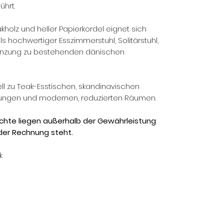
ührt.
holz und heller Papierkordel eignet sich
 als hochwertiger Esszimmerstuhl, Solitärstuhl,
gänzung zu bestehenden dänischen
l zu Teak-Esstischen, skandinavischen
chtungen und modernen, reduzierten Räumen.
echte liegen außerhalb der Gewährleistung
der Rechnung steht.
k