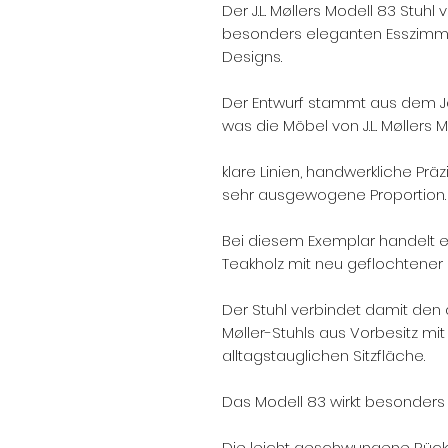
Der J.L. Møllers Modell 83 Stuhl
besonders eleganten Esszimm
Designs.
Der Entwurf stammt aus dem Ja
was die Möbel von J.L. Møllers 
klare Linien, handwerkliche Prä
sehr ausgewogene Proportion.
Bei diesem Exemplar handelt e
Teakholz mit neu geflochtener 
Der Stuhl verbindet damit den 
Møller-Stuhls aus Vorbesitz mi
alltagstauglichen Sitzfläche.
Das Modell 83 wirkt besonders 
Die leicht geschwungene Rück