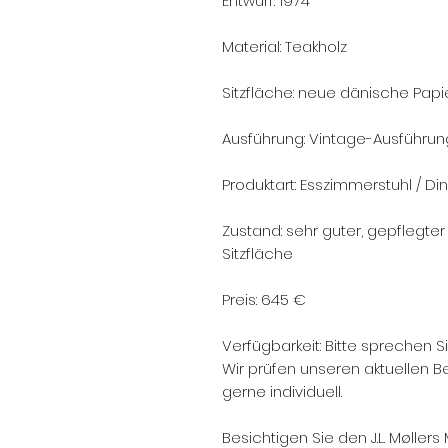
Entwurf: 1974
Material: Teakholz
Sitzfläche: neue dänische Papi
Ausführung: Vintage-Ausführun
Produktart: Esszimmerstuhl / Di
Zustand: sehr guter, gepflegte
Sitzfläche
Preis: 645 €
Verfügbarkeit: Bitte sprechen S
Wir prüfen unseren aktuellen 
gerne individuell.
Besichtigen Sie den J.L. Møller