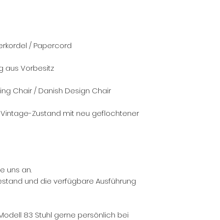
erkordel / Papercord
g aus Vorbesitz
ning Chair / Danish Design Chair
r Vintage-Zustand mit neu geflochtener
ie uns an.
Bestand und die verfügbare Ausführung
s Modell 83 Stuhl gerne persönlich bei