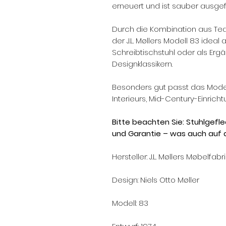
erneuert und ist sauber ausgef
Durch die Kombination aus Teak
der J.L. Møllers Modell 83 ideal
Schreibtischstuhl oder als Er
Designklassikern.
Besonders gut passt das Model
Interieurs, Mid-Century-Einri
Bitte beachten Sie: Stuhlgefl
und Garantie – was auch auf 
Hersteller: J.L. Møllers Møbelfabri
Design: Niels Otto Møller
Modell: 83