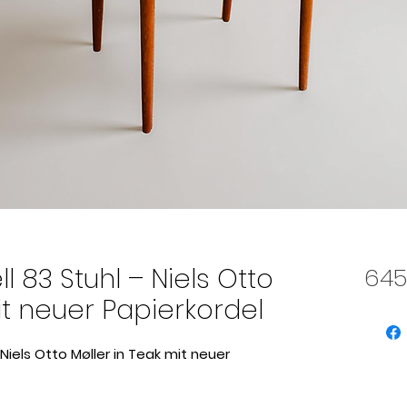
ll 83 Stuhl – Niels Otto
645
it neuer Papierkordel
 Niels Otto Møller in Teak mit neuer