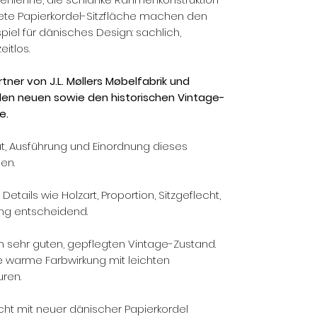
ete Papierkordel-Sitzfläche machen den
piel für dänisches Design: sachlich,
eitlos.
ner von J.L. Møllers Møbelfabrik und
 den neuen sowie den historischen Vintage-
e.
ät, Ausführung und Einordnung dieses
en.
etails wie Holzart, Proportion, Sitzgeflecht,
ung entscheidend.
em sehr guten, gepflegten Vintage-Zustand.
e warme Farbwirkung mit leichten
ren.
cht mit neuer dänischer Papierkordel