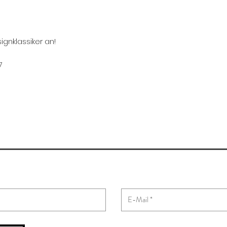
ignklassiker an!
7