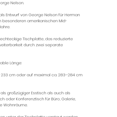
orge Nelson.
 als Entwurf von George Nelson für Herman
den besonderen amerikanischen Mid-
Jahre.
 rechteckige Tischplatte, das reduzierte
rweiterbarkeit durch zwei separate
iable Länge:
cm, 233 cm oder auf maximal ca. 283–284 cm
als großzügiger Esstisch als auch als
 oder Konferenztisch für Büro, Galerie,
le Wohnräume.
en unter der Tischplatte verstaut werden.