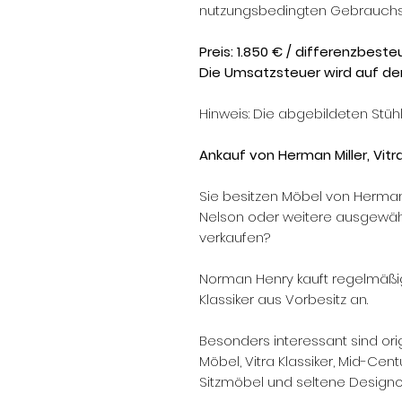
nutzungsbedingten Gebrauch
Preis: 1.850 € / differenzbest
Die Umsatzsteuer wird auf de
Hinweis: Die abgebildeten Stü
Ankauf von Herman Miller, Vitr
Sie besitzen Möbel von Herman 
Nelson oder weitere ausgewäh
verkaufen?
Norman Henry kauft regelmäßi
Klassiker aus Vorbesitz an.
Besonders interessant sind ori
Möbel, Vitra Klassiker, Mid-Cen
Sitzmöbel und seltene Designob