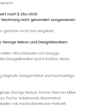
sspuren
euert nach § 25a UStG
r Rechnung nicht gesondert ausgewiesen.
hle gehören nicht zum Angebot.
a, George Nelson und Designklassikern
Miller, Vitra, Entwürfe von George
lte Designklassiker und möchten diese
g originale Designmöbel und hochwertige
ginale George Nelson Tische, Herman Miller
tury Tische, Sideboards, Büromöbel,
jekte mit nachvollziehbarer Herkunft.