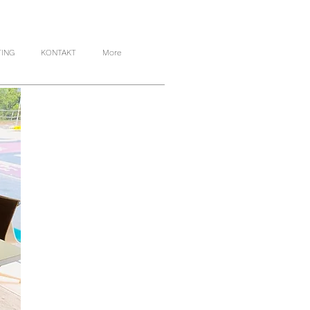
TING
KONTAKT
More