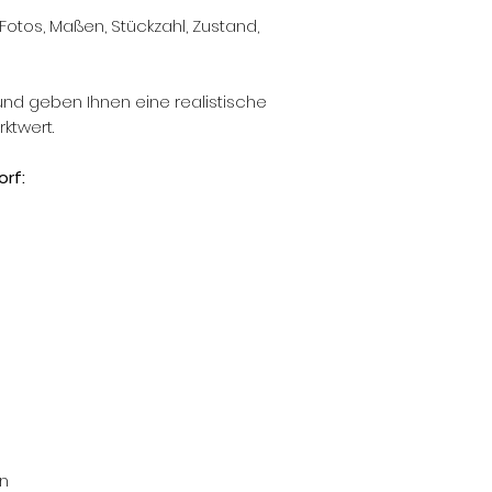
Fotos, Maßen, Stückzahl, Zustand,
und geben Ihnen eine realistische
ktwert.
rf:
n