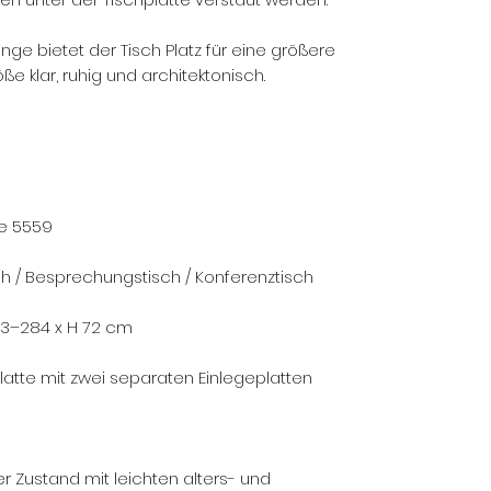
ge bietet der Tisch Platz für eine größere
ße klar, ruhig und architektonisch.
le 5559
sch / Besprechungstisch / Konferenztisch
 283–284 x H 72 cm
latte mit zwei separaten Einlegeplatten
r Zustand mit leichten alters- und