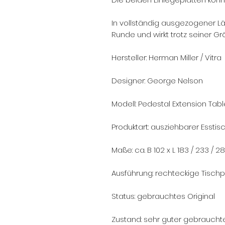
In vollständig ausgezogener Län
Runde und wirkt trotz seiner Grö
Hersteller: Herman Miller / Vitra
Designer: George Nelson
Modell: Pedestal Extension Tab
Produktart: ausziehbarer Essti
Maße: ca. B 102 x L 183 / 233 /
Ausführung: rechteckige Tischp
Status: gebrauchtes Original
Zustand: sehr guter gebrauchte