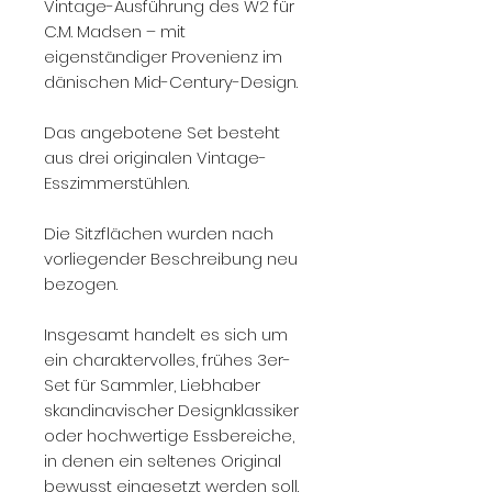
Vintage-Ausführung des W2 für
C.M. Madsen – mit
eigenständiger Provenienz im
dänischen Mid-Century-Design.
Das angebotene Set besteht
aus drei originalen Vintage-
Esszimmerstühlen.
Die Sitzflächen wurden nach
vorliegender Beschreibung neu
bezogen.
Insgesamt handelt es sich um
ein charaktervolles, frühes 3er-
Set für Sammler, Liebhaber
skandinavischer Designklassiker
oder hochwertige Essbereiche,
in denen ein seltenes Original
bewusst eingesetzt werden soll.