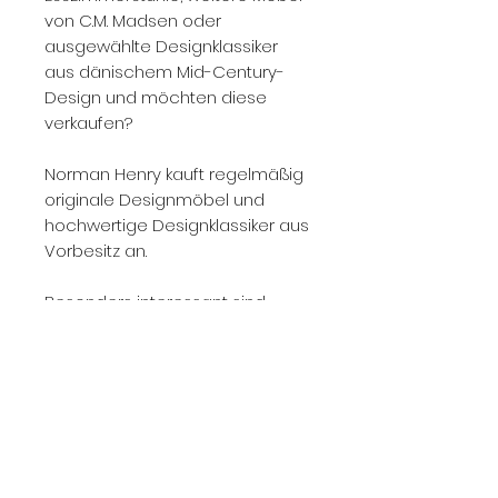
von C.M. Madsen oder
ausgewählte Designklassiker
aus dänischem Mid-Century-
Design und möchten diese
verkaufen?
Norman Henry kauft regelmäßig
originale Designmöbel und
hochwertige Designklassiker aus
Vorbesitz an.
Besonders interessant sind
frühe Wegner-Stühle, komplette
Stuhlsets, seltene Ausführungen
von C.M. Madsen, originale
Vintage Dining Chairs, Modelle
von Carl Hansen & Søn, PP
Møbler, Johannes Hansen, Fritz
Hansen, GETAMA und Andreas