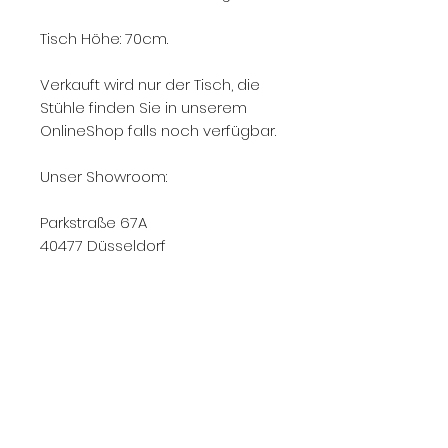
Tisch Höhe: 70cm.
Verkauft wird nur der Tisch, die
Stühle finden Sie in unserem
OnlineShop falls noch verfügbar.
Unser Showroom:
Parkstraße 67A
40477 Düsseldorf
Gerne kaufen wir auch Ihre
Designklassiker an!
Rufen Sie uns an: 0178 63 33 077