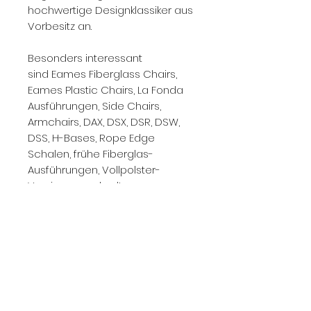
hochwertige Designklassiker aus
Vorbesitz an.
Besonders interessant
sind Eames Fiberglass Chairs,
Eames Plastic Chairs, La Fonda
Ausführungen, Side Chairs,
Armchairs, DAX, DSX, DSR, DSW,
DSS, H-Bases, Rope Edge
Schalen, frühe Fiberglas-
Ausführungen, Vollpolster-
Versionen und seltene
Farben sowie gut erhaltene
Stücke mit nachvollziehbarer
Herkunft.
Kontaktieren Sie uns gerne mit
Fotos, Stückzahl, Zustand,
Ausführung und Standort.