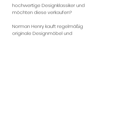
hochwertige Designklassiker und
möchten diese verkaufen?
Norman Henry kauft regelmäßig
originale Designmöbel und
ausgewählte Klassiker aus
Vorbesitz an.
Besonders interessant sind
Cassina LC-Modelle wie LC1, LC2,
LC3, LC4, LC6, LC7, LC10-P, Tische,
Sessel, Sofas, Chaiselongues
sowie seltene Ausführungen mit
nachvollziehbarer Herkunft.
Kontaktieren Sie uns gerne mit
Fotos, Stückzahl, Zustand,
Ausführung und Standort.