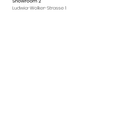
Showroom 2
Ludwig-Wolker-Strasse 1
40477 Düssedorf
Gerne kaufen wir auch Ihre
Designklassiker an!
Rufen Sie uns an: 0178 63 33 077