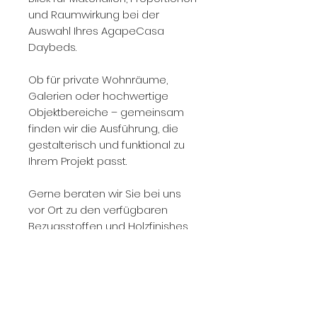
und Raumwirkung bei der
Auswahl Ihres AgapeCasa
Daybeds.
Ob für private Wohnräume,
Galerien oder hochwertige
Objektbereiche – gemeinsam
finden wir die Ausführung, die
gestalterisch und funktional zu
Ihrem Projekt passt.
Gerne beraten wir Sie bei uns
vor Ort zu den verfügbaren
Bezugsstoffen und Holzfinishes.
Vereinbaren Sie hierzu einfach
einen persönlichen Termin.
Tel: 0178 63 33 077