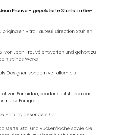
n Jean Prouvé – gepolsterte Stühle im 6er-
 originalen Vitra Fauteuil Direction Stühlen
951 von Jean Prouvé entworfen und gehört zu
eln seines Werks.
als Designer, sondern vor allem als
orativen Formidee, sondern entstehen aus
ustrieller Fertigung.
ese Haltung besonders klar:
epolsterte Sitz- und Rückenfläche sowie die