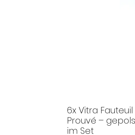
6x Vitra Fauteui
Prouvé – gepolst
im Set