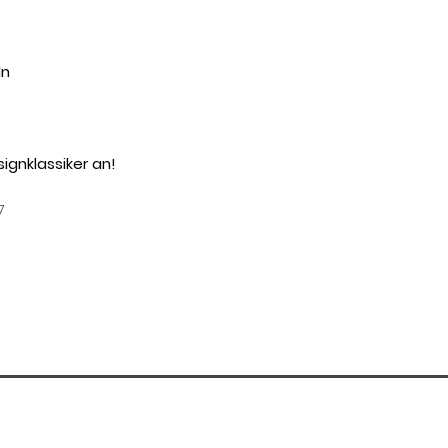
ln
ignklassiker an!
7