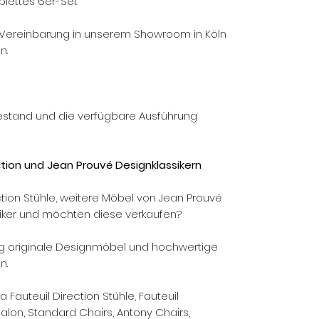
plettes 6er-Set
 Vereinbarung in unserem Showroom in Köln
n.
Bestand und die verfügbare Ausführung
ction und Jean Prouvé Designklassikern
ection Stühle, weitere Möbel von Jean Prouvé
iker und möchten diese verkaufen?
g originale Designmöbel und hochwertige
n.
 Fauteuil Direction Stühle, Fauteuil
Salon, Standard Chairs, Antony Chairs,