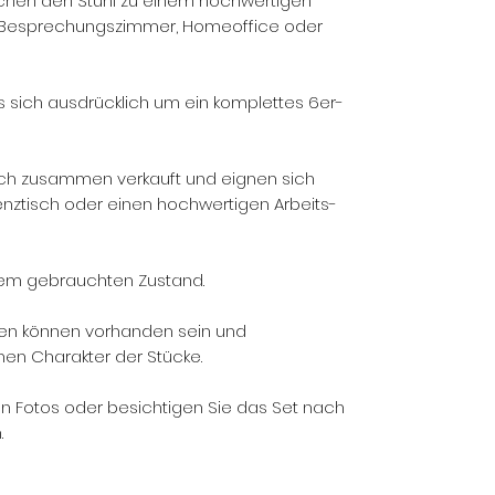
en den Stuhl zu einem hochwertigen
h, Besprechungszimmer, Homeoffice oder
 sich ausdrücklich um ein komplettes 6er-
ich zusammen verkauft und eignen sich
renztisch oder einen hochwertigen Arbeits-
utem gebrauchten Zustand.
n können vorhanden sein und
hen Charakter der Stücke.
en Fotos oder besichtigen Sie das Set nach
.