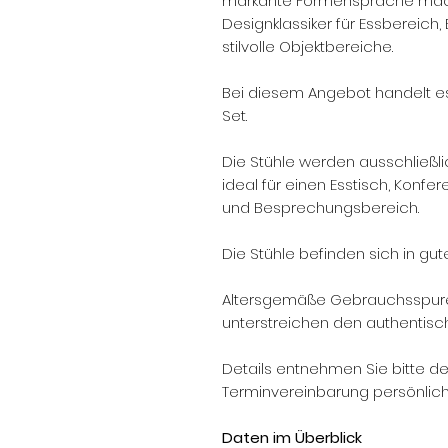
markante Formensprache mach
Designklassiker für Essbereic
stilvolle Objektbereiche.
Bei diesem Angebot handelt es
Set.
Die Stühle werden ausschließl
ideal für einen Esstisch, Konfe
und Besprechungsbereich.
Die Stühle befinden sich in g
Altersgemäße Gebrauchsspure
unterstreichen den authentisc
Details entnehmen Sie bitte d
Terminvereinbarung persönlich
Daten im Überblick