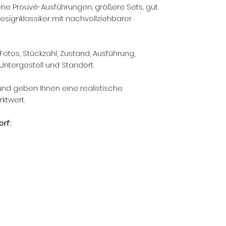
ene Prouvé-Ausführungen, größere Sets, gut
esignklassiker mit nachvollziehbarer
Fotos, Stückzahl, Zustand, Ausführung,
Untergestell und Standort.
und geben Ihnen eine realistische
ktwert.
rf: