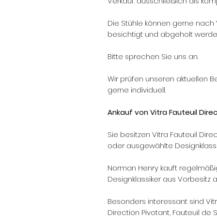
Verkauf: ausschließlich als kom
Die Stühle können gerne nach
besichtigt und abgeholt werde
Bitte sprechen Sie uns an.
Wir prüfen unseren aktuellen 
gerne individuell.
Ankauf von Vitra Fauteuil Dire
Sie besitzen Vitra Fauteuil Dir
oder ausgewählte Designklass
Norman Henry kauft regelmäßi
Designklassiker aus Vorbesitz a
Besonders interessant sind Vitra
Direction Pivotant, Fauteuil de 