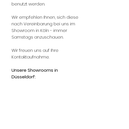
benutzt werden.
Wir empfehlen Ihnen, sich diese
nach Vereinbarung bei uns im
Showroom in Köln - immer
Samstags anzuschauen.
Wir freuen uns auf Ihre
Kontaktaufnahme.
Unsere Showrooms in
Düsseldorf:
Norman Henry - Showroom 1
Parkstraße 67a
40477 Düsseldorf
Norman Henry - Showroom 2
Ludwig-Wolker-Strasse 1